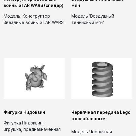
войны STAR WARS (спидер)
мяч
Модель 'Конструктор
Модель 'Воздушный
Звездные войны STAR WARS
теннисный мяч'
(спидер)' представляет
представляет собой
собой игрушку,...
игрушку из категории
игрушки....
Фигурка Нидоквин
Червячная передача Lego
с ослабленным
Фигурка Нидоквин -
натяжением на оси
игрушка, предназначенная
Модель Червячная
для коллекционирования