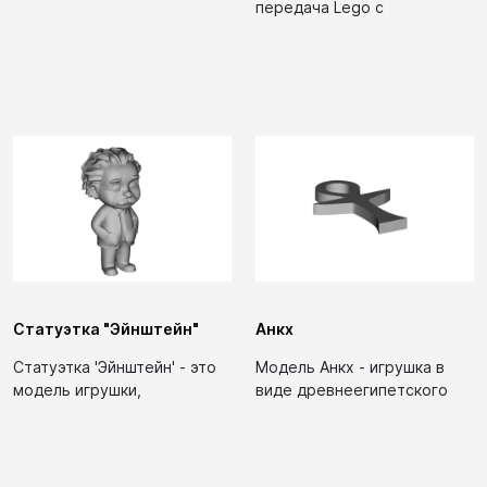
передача Lego с
или игровых целей....
ослабленным натяжением
на оси можно...
Статуэтка "Эйнштейн"
Анкх
Статуэтка 'Эйнштейн' - это
Модель Анкх - игрушка в
модель игрушки,
виде древнеегипетского
представляющая собой
символа жизни. Может...
миниатюрное
изображение...