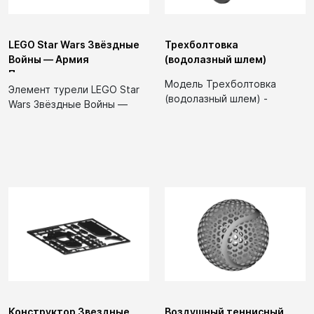
LEGO Star Wars Звёздные
Трехболтовка
Войны — Армия
(водолазный шлем)
Повстанцев, элемент
Модель Трехболтовка
турель
Элемент турели LEGO Star
(водолазный шлем) -
Wars Звёздные Войны —
игрушка, представляющая
Армия Повстанцев...
собой миниатюрную
версию...
Конструктор Звездные
Воздушный теннисный