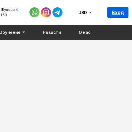
 Жукова 4
Вход
USD
 159
Обучение
Новости
О нас