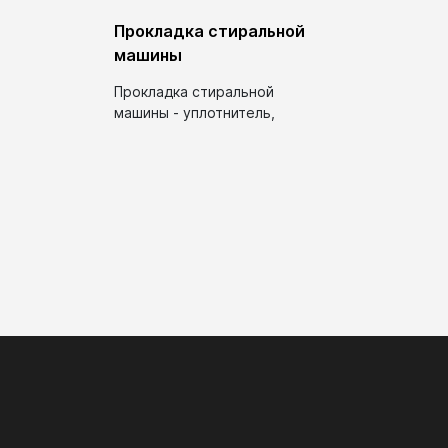
Прокладка стиральной
машины
Прокладка стиральной
машины - уплотнитель,
используемый для
герметичности в
стиральных...